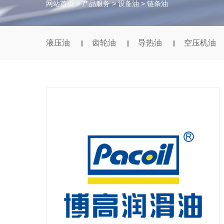
网站首页
>
产品服务
>
设备油
>
链条油
液压油
齿轮油
导热油
空压机油